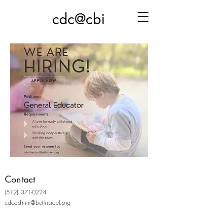
cdc@cbi
Contact
(512) 371-0224
cdca
dmin@bethisrael.org